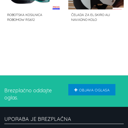
ROBOTSKA KOSILNICA
ČELADA ZA EL.SKIRO ALI
ROBOMOW RS612
NAVADNO KOLO
Št. ogledov oglasa: 1600
Št. ogledov oglasa: 258
Brezplačno oddajte
OBJAVA OGLASA
oglas.
UPORABA JE BREZPLAČNA