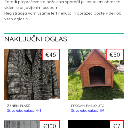
Zaradi preprečevanja neželenih sporočil je kontaktni obrazec
viden le prijavljenim osebam.
Registracija vam vzame le 1 minuto in obrazec boste videli ob
vseh oglasih.
NAKLJUČNI OGLASI
€45
€50
ŽENEKI PLAŠČ
PRODAM PASJO UTO
Št. ogledov oglasa: 443
Št. ogledov oglasa: 89
€100
€7