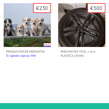
€230
€500
PRODAM PSIČKE MEŠANČKE
PNEVMATIKE 17COL + ALU
Št. ogledov oglasa: 588
PLATIŠČA (500€)
Št. ogledov oglasa: 361