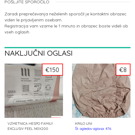
POŠLJITE SPOROČILO
Zaradi preprečevanja neželenih sporočil je kontaktni obrazec
viden le prijavljenim osebam.
Registracija vam vzame le 1 minuto in obrazec boste videli ob
vseh oglasih.
NAKLJUČNI OGLASI
€150
€8
VZMETNICA HESPO FAMILY
KRILO UNI
EXCLUSIV FEEL 140X200
Št. ogledov oglasa: 476
Št. ogledov oglasa: 268