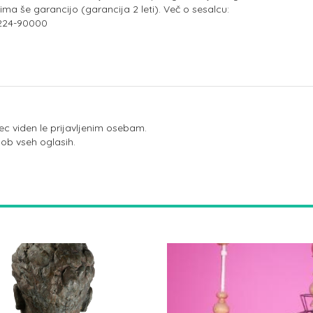
j ima še garancijo (garancija 2 leti). Več o sesalcu:
7224-90000
ec viden le prijavljenim osebam.
 ob vseh oglasih.