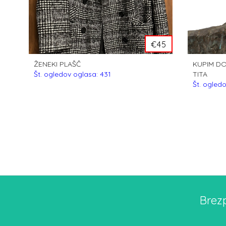
€45
ŽENEKI PLAŠČ
KUPIM DO
Št. ogledov oglasa: 431
TITA
Št. ogled
Brez