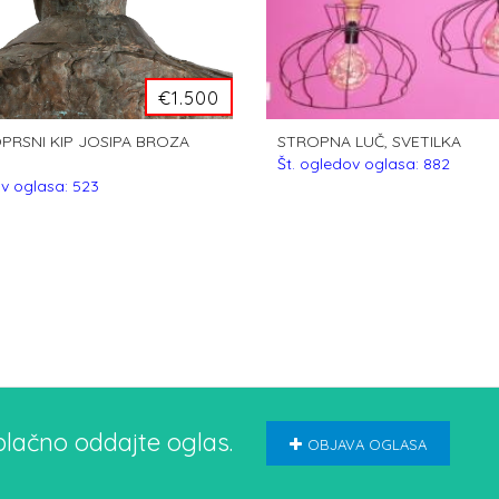
€1.500
PRSNI KIP JOSIPA BROZA
STROPNA LUČ, SVETILKA
Št. ogledov oglasa: 882
ov oglasa: 523
plačno oddajte oglas.
OBJAVA OGLASA