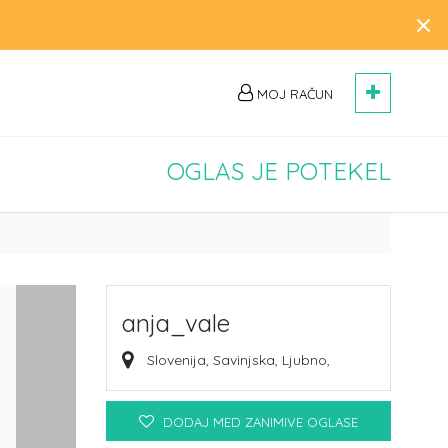
×
MOJ RAČUN
OGLAS JE POTEKEL
anja_vale
Slovenija, Savinjska, Ljubno,
DODAJ MED ZANIMIVE OGLASE