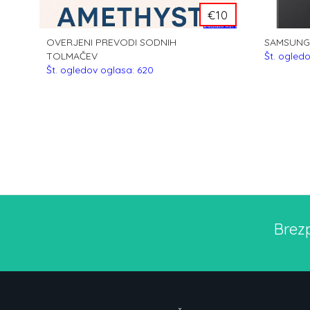
€10
OVERJENI PREVODI SODNIH
SAMSUNG 
TOLMAČEV
Št. ogled
Št. ogledov oglasa: 620
Brez