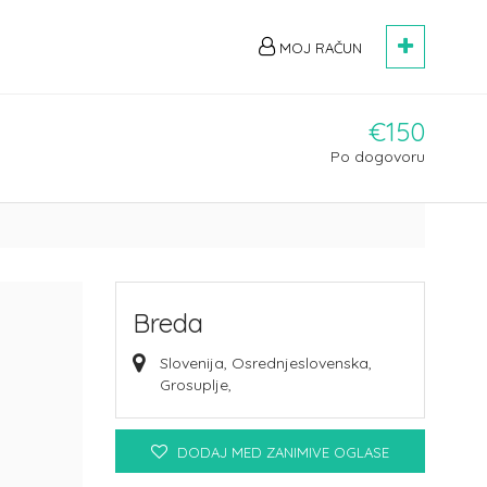
MOJ RAČUN
€150
Po dogovoru
Breda
Slovenija, Osrednjeslovenska,
Grosuplje,
DODAJ MED ZANIMIVE OGLASE