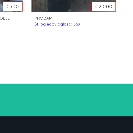
€300
€2.000
 OLJE
PRODAM
Št. ogledov oglasa: 569