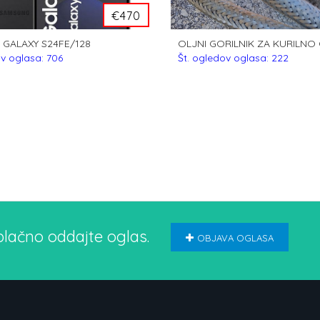
€470
GALAXY S24FE/128
OLJNI GORILNIK ZA KURILNO
ov oglasa: 706
Št. ogledov oglasa: 222
plačno oddajte oglas.
OBJAVA OGLASA