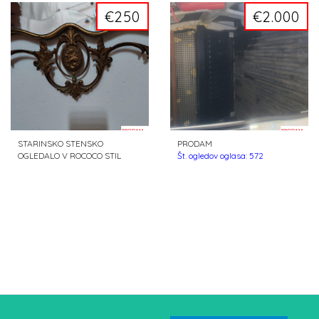
€250
€2.000
STARINSKO STENSKO
PRODAM
OGLEDALO V ROCOCO STIL
Št. ogledov oglasa: 572
OKRAŠEN POZLAČEN
KOVINSKI
Št. ogledov oglasa: 373