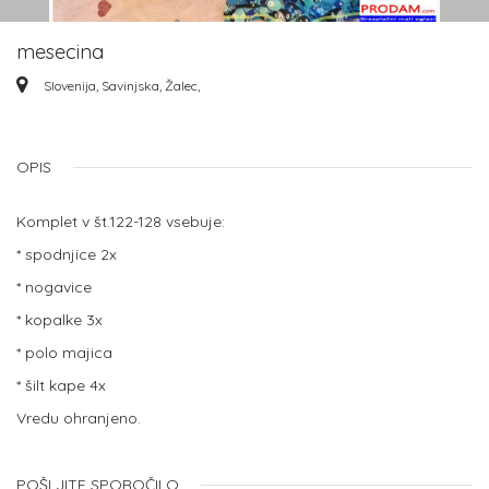
mesecina
Slovenija, Savinjska, Žalec,
OPIS
Komplet v št.122-128 vsebuje:
* spodnjice 2x
* nogavice
* kopalke 3x
* polo majica
* šilt kape 4x
Vredu ohranjeno.
POŠLJITE SPOROČILO