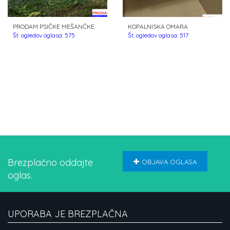
PRODAM PSIČKE MEŠANČKE
KOPALNISKA OMARA
Št. ogledov oglasa: 575
Št. ogledov oglasa: 517
Brezplačno oddajte
OBJAVA OGLASA
oglas.
UPORABA JE BREZPLAČNA