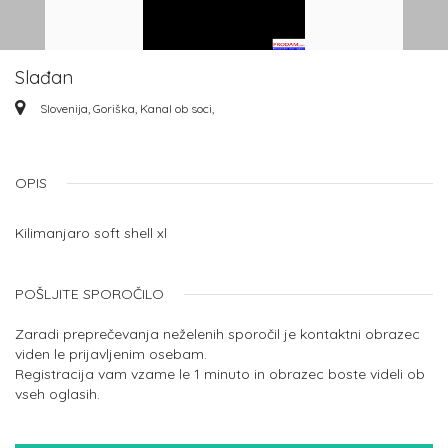
Slađan
Slovenija, Goriška, Kanal ob soci,
OPIS
Kilimanjaro soft shell xl
POŠLJITE SPOROČILO
Zaradi preprečevanja neželenih sporočil je kontaktni obrazec
viden le prijavljenim osebam.
Registracija vam vzame le 1 minuto in obrazec boste videli ob
vseh oglasih.