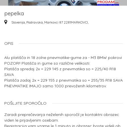
pepelka
Slovenija, Podravska, Markovci 87 2281MARKOVCI,
OPIS
Alu platišča in 18 zolne pnevmatike-gume za - M3 BMW pokrovi
POZOR!! Platišča in gume so različne velikosti:
Platišča spredaj 2x = 229 145 z pnevmatika so = 225/40 R18
SAVA
Platišča zadaj 2x = 229 155 z pnevmatika so = 255/35 R18 SAVA
PNEVMATIKE IMAJO samo 1000 prevoženih kilometrov.
POŠLJITE SPOROČILO
Zaradi preprečevanja neželenih sporočil je kontaktni obrazec
viden le prijavljenim osebam.
Registracija vam vzame le 1 minuto in obrazec boste videli ob