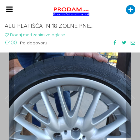
ALU PLATIŠČA IN 18 ZOLNE PNEVMATIKE-GUME ZA - M3 BMW POKROVI
Dodaj med zanimive oglase
€400
Po dogovoru